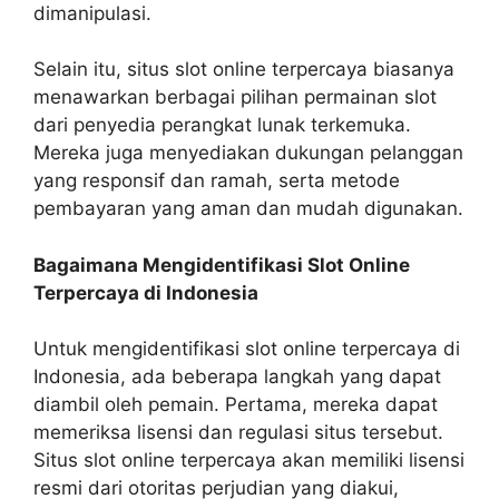
dimanipulasi.
Selain itu, situs slot online terpercaya biasanya
menawarkan berbagai pilihan permainan slot
dari penyedia perangkat lunak terkemuka.
Mereka juga menyediakan dukungan pelanggan
yang responsif dan ramah, serta metode
pembayaran yang aman dan mudah digunakan.
Bagaimana Mengidentifikasi Slot Online
Terpercaya di Indonesia
Untuk mengidentifikasi slot online terpercaya di
Indonesia, ada beberapa langkah yang dapat
diambil oleh pemain. Pertama, mereka dapat
memeriksa lisensi dan regulasi situs tersebut.
Situs slot online terpercaya akan memiliki lisensi
resmi dari otoritas perjudian yang diakui,