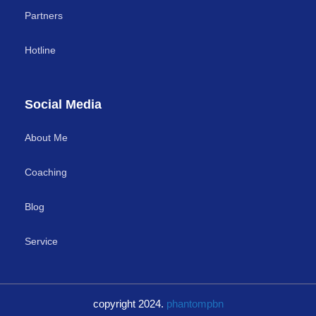
Partners
Hotline
Social Media
About Me
Coaching
Blog
Service
copyright 2024.
phantompbn