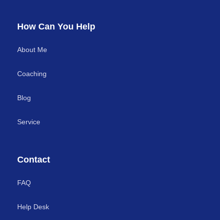
How Can You Help
About Me
Coaching
Blog
Service
Contact
FAQ
Help Desk